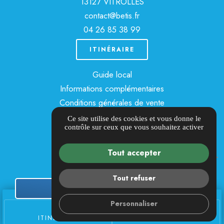
13127 VITROLLES
contact@betis.fr
04 26 85 38 99
ITINÉRAIRE
Guide local
Informations complémentaires
Conditions générales de vente
Mentions légales
Ce site utilise des cookies et vous donne le
contrôle sur ceux que vous souhaitez activer
Politique de confidentialité
Gestion des cookies
Tout accepter
Tout refuser
DEMANDE DE DEVIS
Personnaliser
place
call
ITINÉRAIRE
TÉL.